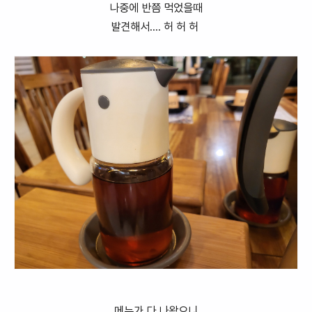
나중에 반쯤 먹었을때
발견해서.... 허 허 허
메뉴가 다 나왔으니