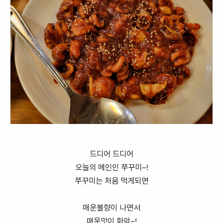
드디어 드디어
오늘의 메인인 쭈꾸미~!
쭈꾸미는 처음 먹게되면
매운불향이 나면서
매운맛이 화악~!