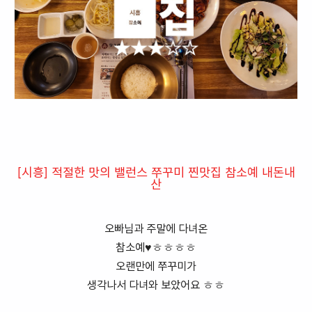
[시흥] 적절한 맛의 밸런스 쭈꾸미 찐맛집 참소예 내돈내
산
오빠님과 주말에 다녀온
참소예♥ㅎㅎㅎㅎ
오랜만에 쭈꾸미가
생각나서 다녀와 보았어요 ㅎㅎ