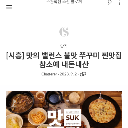
주관적인 소신 블로거
맛집
[시흥] 맛의 밸런스 불맛 쭈꾸미 찐맛집
참소예 내돈내산
Chatterer
·
2023. 9. 2
·