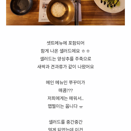
셋트메뉴에 포함되어
함게 나온 샐러드에요 ㅎㅎ
샐러드는 양상추를 주축으로
새싹과 견과류가 같이 나왔어요
메인 메뉴인 쭈꾸미가
매콤???
저희에게는 매워서..
맵찔이는 웁니다 ㅠ
샐러드를 중간중간
먹게 되었는데 이건