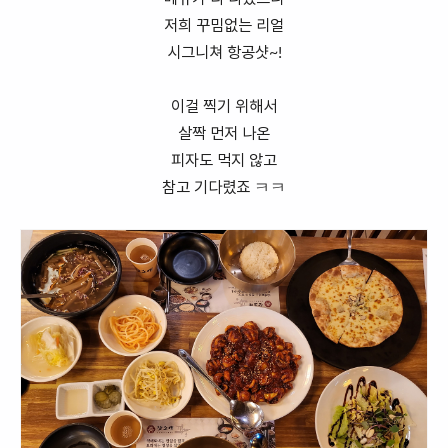
저희 꾸밈없는 리얼
시그니쳐 항공샷~!
이걸 찍기 위해서
살짝 먼저 나온
피자도 먹지 않고
참고 기다렸죠 ㅋㅋ