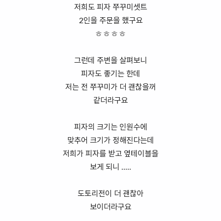
저희도 피자 쭈꾸미셋트
2인을 주문을 했구요
ㅎㅎㅎㅎ
그런데 주변을 살펴보니
피자도 좋기는 한데
저는 전 쭈꾸미가 더 괜찮을꺼
같더라구요
피자의 크기는 인원수에
맞추어 크기가 정해진다는데
저희가 피자를 받고 옆테이블을
보게 되니 .....
도토리전이 더 괜찮아
보이더라구요