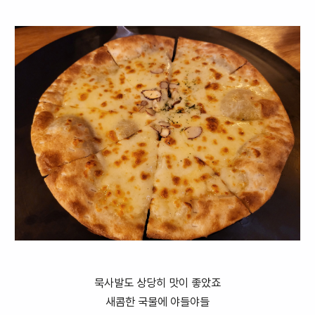
묵사발도 상당히 맛이 좋았죠
새콤한 국물에 야들야들