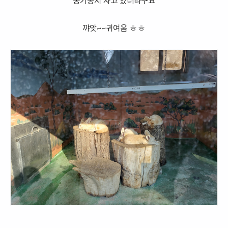
옹기종지 자고 있더라구요
꺄앗~~귀여움 ㅎㅎ