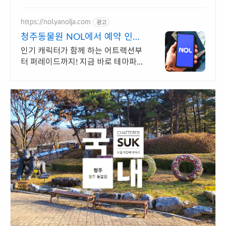
없는 신나는 놀이! 반려동물 용품 쿠
팡에서 한 번에 해결.
https://nol.yanolja.com
광고
청주동물원 NOL에서 예약 인기
레저 매일 상시 할인
인기 캐릭터가 함께 하는 어트랙션부
터 퍼레이드까지! 지금 바로 테마파크
놀러가요!