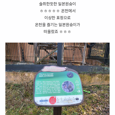
술취한듯한 일본원숭이
ㅎㅎㅎㅎㅎ 온천에서
이상한 표정으로
온천을 즐기는 일본원숭이가
떠올랐죠 ㅎㅎㅎ