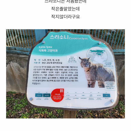
스라소니는 처음봤는데
작은줄알았는데
작지않더라구요