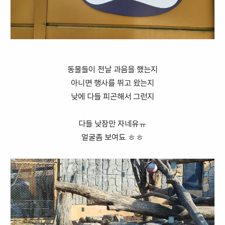
동물들이 전날 과음을 했는지
아니면 행사를 뛰고 왔는지
낮에 다들 피곤해서 그런지
다들 낮잠만 자네유ㅠ
얼굴좀 보여됴 ㅎㅎ