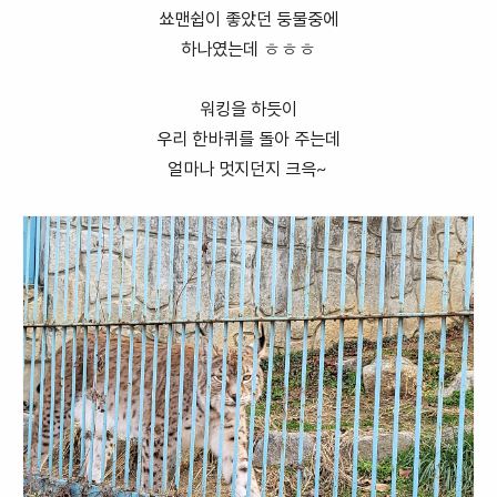
쑈맨쉽이 좋았던 둥물중에
하나였는데 ㅎㅎㅎ
워킹을 하듯이
우리 한바퀴를 돌아 주는데
얼마나 멋지던지 크윽~