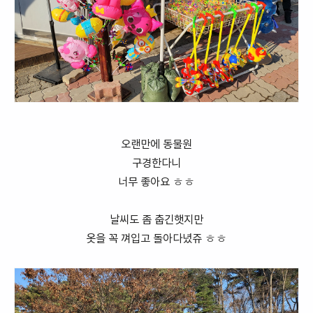
오랜만에 동물원
구경한다니
너무 좋아요 ㅎㅎ
날씨도 좀 춥긴햇지만
옷을 꼭 껴입고 돌아다녔쥬 ㅎㅎ