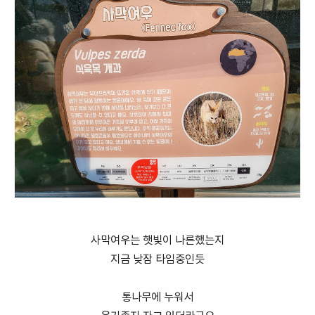
사막여우는 햇빛이 나른했는지
지금 낮잠 타임중인듯
통나무에 누워서