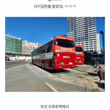
휴~~~~~
사기당한줄 알았네..ㅋㅋㅋ
우선 삿포로역에서